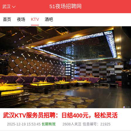
51夜场招聘网
武汉
首页
夜场
KTV
酒吧
武汉KTV服务员招聘：日结400元，轻松灵活
2025-12-19 15:53:45
长期有效
2608
人关注
信息编号：21925